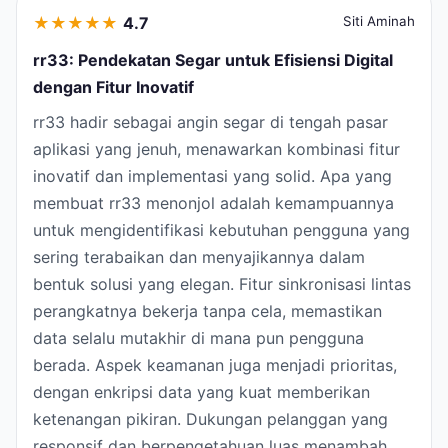
★
★
★
★
★
4.7
Siti Aminah
rr33: Pendekatan Segar untuk Efisiensi Digital
dengan Fitur Inovatif
rr33 hadir sebagai angin segar di tengah pasar
aplikasi yang jenuh, menawarkan kombinasi fitur
inovatif dan implementasi yang solid. Apa yang
membuat rr33 menonjol adalah kemampuannya
untuk mengidentifikasi kebutuhan pengguna yang
sering terabaikan dan menyajikannya dalam
bentuk solusi yang elegan. Fitur sinkronisasi lintas
perangkatnya bekerja tanpa cela, memastikan
data selalu mutakhir di mana pun pengguna
berada. Aspek keamanan juga menjadi prioritas,
dengan enkripsi data yang kuat memberikan
ketenangan pikiran. Dukungan pelanggan yang
responsif dan berpengetahuan luas menambah