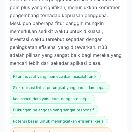
poin plus yang signifikan, menunjukkan komitmen
pengembang terhadap kepuasan pengguna.
Meskipun beberapa fitur canggih mungkin
memerlukan sedikit waktu untuk dikuasai,
investasi waktu tersebut sepadan dengan
peningkatan efisiensi yang ditawarkan. rr33
adalah pilihan yang sangat baik bagi mereka yang
mencari lebih dari sekadar aplikasi biasa.
Fitur inovatif yang memecahkan masalah unik.
Sinkronisasi lintas perangkat yang andal dan cepat.
Keamanan data yang kuat dengan enkripsi.
Dukungan pelanggan yang sangat responsif.
Potensi besar untuk meningkatkan efisiensi kerja.