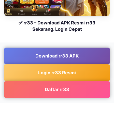
✅ rr33 – Download APK Resmi rr33
Sekarang. Login Cepat
Download rr33 APK
Login rr33 Resmi
Daftar rr33