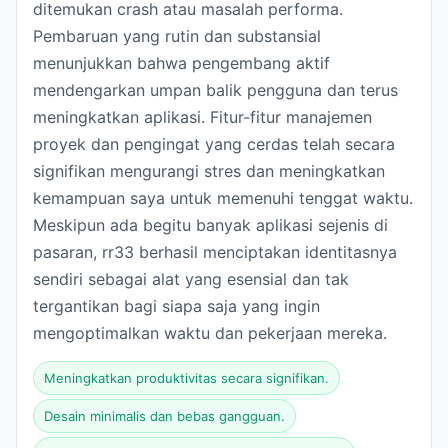
ditemukan crash atau masalah performa.
Pembaruan yang rutin dan substansial
menunjukkan bahwa pengembang aktif
mendengarkan umpan balik pengguna dan terus
meningkatkan aplikasi. Fitur-fitur manajemen
proyek dan pengingat yang cerdas telah secara
signifikan mengurangi stres dan meningkatkan
kemampuan saya untuk memenuhi tenggat waktu.
Meskipun ada begitu banyak aplikasi sejenis di
pasaran, rr33 berhasil menciptakan identitasnya
sendiri sebagai alat yang esensial dan tak
tergantikan bagi siapa saja yang ingin
mengoptimalkan waktu dan pekerjaan mereka.
Meningkatkan produktivitas secara signifikan.
Desain minimalis dan bebas gangguan.