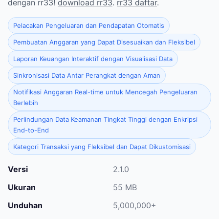
dengan rr33!
download rr33
.
rr33 daftar
.
Pelacakan Pengeluaran dan Pendapatan Otomatis
Pembuatan Anggaran yang Dapat Disesuaikan dan Fleksibel
Laporan Keuangan Interaktif dengan Visualisasi Data
Sinkronisasi Data Antar Perangkat dengan Aman
Notifikasi Anggaran Real-time untuk Mencegah Pengeluaran
Berlebih
Perlindungan Data Keamanan Tingkat Tinggi dengan Enkripsi
End-to-End
Kategori Transaksi yang Fleksibel dan Dapat Dikustomisasi
Versi
2.1.0
Ukuran
55 MB
Unduhan
5,000,000+