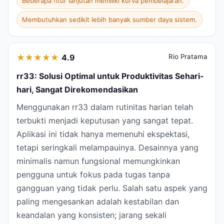
Beberapa fitur lanjutan memiliki kurva pembelajaran.
Membutuhkan sedikit lebih banyak sumber daya sistem.
★
★
★
★
★
4.9
Rio Pratama
rr33: Solusi Optimal untuk Produktivitas Sehari-
hari, Sangat Direkomendasikan
Menggunakan rr33 dalam rutinitas harian telah
terbukti menjadi keputusan yang sangat tepat.
Aplikasi ini tidak hanya memenuhi ekspektasi,
tetapi seringkali melampauinya. Desainnya yang
minimalis namun fungsional memungkinkan
pengguna untuk fokus pada tugas tanpa
gangguan yang tidak perlu. Salah satu aspek yang
paling mengesankan adalah kestabilan dan
keandalan yang konsisten; jarang sekali