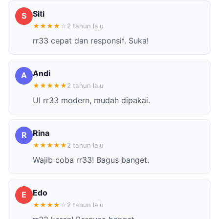
Siti
S
★
★
★
★
☆
2 tahun lalu
rr33 cepat dan responsif. Suka!
Andi
A
★
★
★
★
★
2 tahun lalu
UI rr33 modern, mudah dipakai.
Rina
R
★
★
★
★
★
2 tahun lalu
Wajib coba rr33! Bagus banget.
Edo
E
★
★
★
★
☆
2 tahun lalu