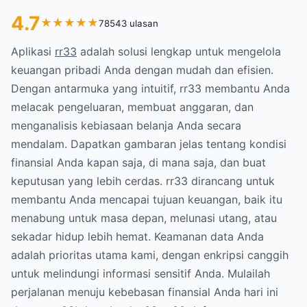
4.7
★
★
★
★
★
78543 ulasan
Aplikasi
rr33
adalah solusi lengkap untuk mengelola
keuangan pribadi Anda dengan mudah dan efisien.
Dengan antarmuka yang intuitif, rr33 membantu Anda
melacak pengeluaran, membuat anggaran, dan
menganalisis kebiasaan belanja Anda secara
mendalam. Dapatkan gambaran jelas tentang kondisi
finansial Anda kapan saja, di mana saja, dan buat
keputusan yang lebih cerdas. rr33 dirancang untuk
membantu Anda mencapai tujuan keuangan, baik itu
menabung untuk masa depan, melunasi utang, atau
sekadar hidup lebih hemat. Keamanan data Anda
adalah prioritas utama kami, dengan enkripsi canggih
untuk melindungi informasi sensitif Anda. Mulailah
perjalanan menuju kebebasan finansial Anda hari ini