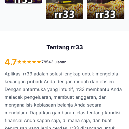
Tentang rr33
4.7
★
★
★
★
★
78543 ulasan
Aplikasi
rr33
adalah solusi lengkap untuk mengelola
keuangan pribadi Anda dengan mudah dan efisien.
Dengan antarmuka yang intuitif, rr33 membantu Anda
melacak pengeluaran, membuat anggaran, dan
menganalisis kebiasaan belanja Anda secara
mendalam. Dapatkan gambaran jelas tentang kondisi
finansial Anda kapan saja, di mana saja, dan buat
keputusan yang lebih cerdas. rr33 dirancang untuk