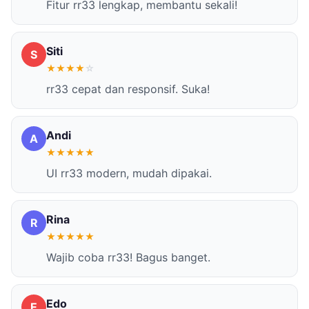
Fitur rr33 lengkap, membantu sekali!
Siti
S
★
★
★
★
☆
rr33 cepat dan responsif. Suka!
Andi
A
★
★
★
★
★
UI rr33 modern, mudah dipakai.
Rina
R
★
★
★
★
★
Wajib coba rr33! Bagus banget.
Edo
E