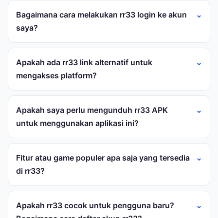
Bagaimana cara melakukan rr33 login ke akun
saya?
Apakah ada rr33 link alternatif untuk
mengakses platform?
Apakah saya perlu mengunduh rr33 APK
untuk menggunakan aplikasi ini?
Fitur atau game populer apa saja yang tersedia
di rr33?
Apakah rr33 cocok untuk pengguna baru?