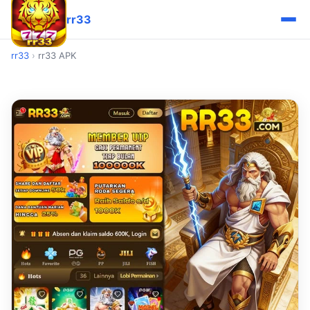
rr33
rr33
›
rr33 APK